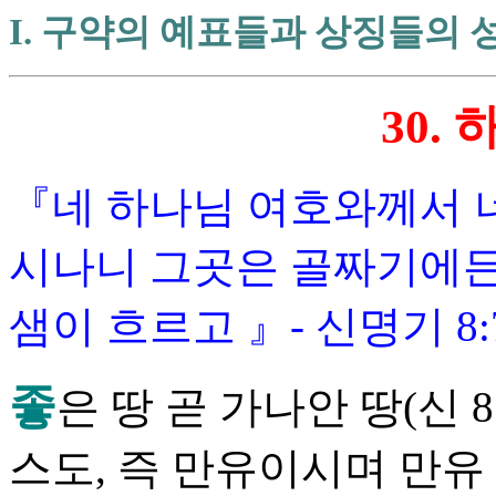
I. 구약의 예표
30.
『
네 하나님 여호와께서 
시나니 그곳은 골짜기에든
샘이 흐르고
』
- 신명기 8:
좋
은 땅 곧 가나안 땅(신 
스도, 즉 만유이시며 만유